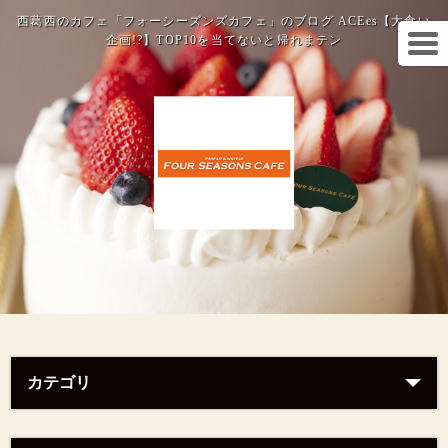
西葛西のカフェ「フォーシーズンズカフェ」のブログ ACEes【大食い
企画!?】TOP10を当てないと帰れまテン
カテゴリ