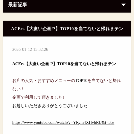
最新記事
ACEes【大食い企画!?】TOP10を当てないと帰れまテン
2026-01-12 15:32:26
ACEes
【大食い企画
!?
】
TOP10
を当てないと帰れまテン
お店の人気・おすすめメニューの
TOP10
を当てないと帰れ
ない！
企画で利用して頂きました♪
お越しいただきありがとうございました
https://www.youtube.com/watch?v=YRym4XHvbRU&t=35s